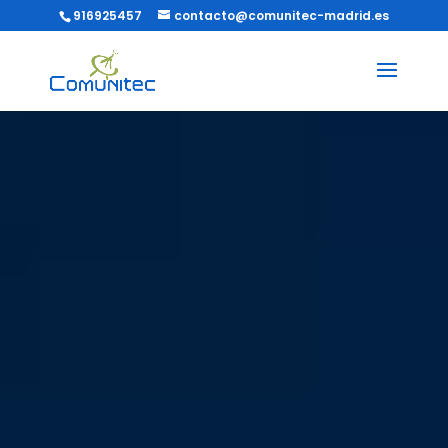
916925457
contacto@comunitec-madrid.es