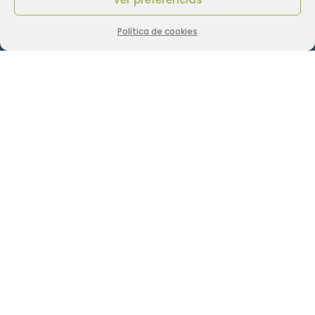
Política de cookies
Empresa de Instalación,
Reparación y
Mantenimiento
De Antenas de Televisión
TDT, Satélite y Parabólicas
en Pinto, Valdemoro y Zona
Sur de Madrid